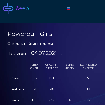
Powerpuff Girls
Открыть рейтинг города
04.07.2021 г.
Дата игры:
УБИТО
ПОПАДАНИЙ
УБИТО
КОЛИЧЕСТВО
С
ЗОМБИ
В ГОЛОВУ
ДРУЗЕЙ
СМЕРТЕЙ
Chris
135
181
1
9
2
Graham
131
188
1
12
2
Liam
111
242
6
6
2