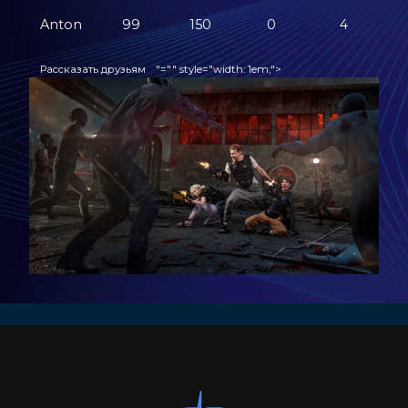
Anton
99
150
0
4
1
Рассказать друзьям
"="" style="width: 1em;">