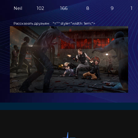
Neil
102
166
8
9
17
Рассказать друзьям
"="" style="width: 1em;">